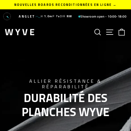
Skip
NOUVELLES BOARDS RECONDITIONNÉES EN LIGNE →
to
Pause
content
N
slideshow
ANGLET
Showroom open - 10:00-18:00
H
1.0m
P
7s
DIR
NW
W
E
S
SEARCH
SITE N
C
ALLIER RÉSISTANCE &
RÉPARABILITÉ
DURABILITÉ DES
PLANCHES WYVE